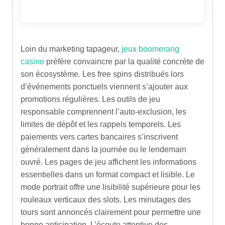
Loin du marketing tapageur,
jeux boomerang
casino
préfère convaincre par la qualité concrète de
son écosystème. Les free spins distribués lors
d’événements ponctuels viennent s’ajouter aux
promotions régulières. Les outils de jeu
responsable comprennent l’auto-exclusion, les
limites de dépôt et les rappels temporels. Les
paiements vers cartes bancaires s’inscrivent
généralement dans la journée ou le lendemain
ouvré. Les pages de jeu affichent les informations
essentielles dans un format compact et lisible. Le
mode portrait offre une lisibilité supérieure pour les
rouleaux verticaux des slots. Les minutages des
tours sont annoncés clairement pour permettre une
bonne anticipation. L’écoute attentive des